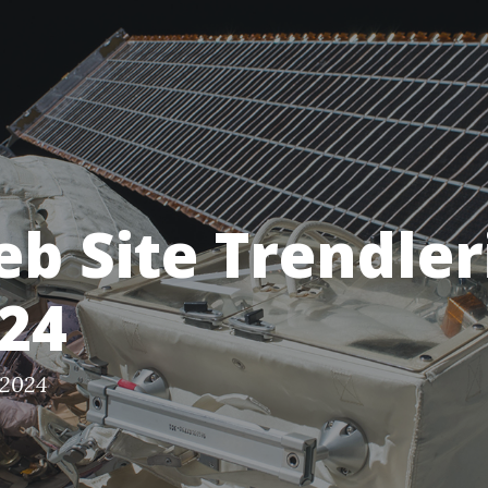
b Site Trendler
24
 2024