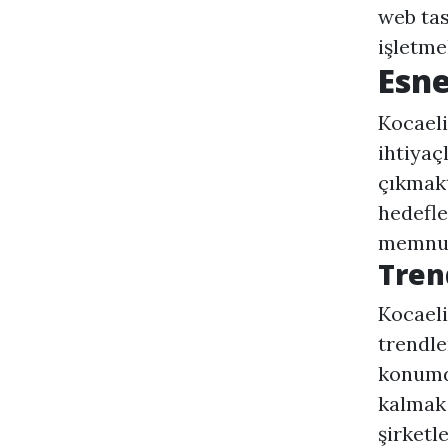
web tas
işletme
Esne
Kocaeli
ihtiya
çıkmakt
hedefle
memnun
Tren
Kocaeli
trendle
konumda
kalmak 
şirketl