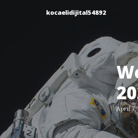
kocaelidijital54892
We
20
April 7,