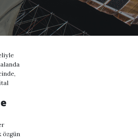
liyle
l alanda
cinde,
ital
me
er
k özgün