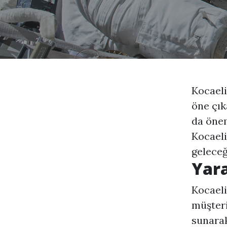
Kocaeli
öne çık
da önem
Kocaeli
geleceğ
Yara
Kocaeli
müşteri
sunarak