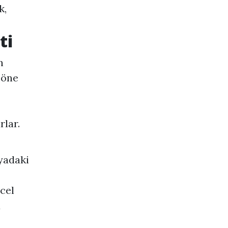
k,
ti
n
 öne
rlar.
nyadaki
cel
u