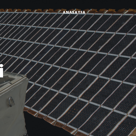
ANASAYFA
i